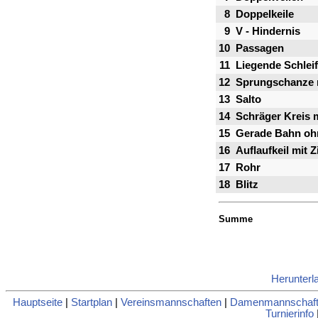
8
Doppelkeile
9
V - Hindernis
10
Passagen
11
Liegende Schlei
12
Sprungschanze 
13
Salto
14
Schräger Kreis 
15
Gerade Bahn oh
16
Auflaufkeil mit Z
17
Rohr
18
Blitz
Summe
Herunterl
Hauptseite
|
Startplan
|
Vereinsmannschaften
|
Damenmannschaft
Turnierinfo