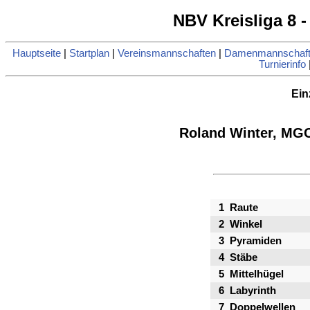
NBV Kreisliga 8 -
Hauptseite
|
Startplan
|
Vereinsmannschaften
|
Damenmannschaft
Turnierinfo
Ein
Roland Winter, MGC
1
Raute
2
Winkel
3
Pyramiden
4
Stäbe
5
Mittelhügel
6
Labyrinth
7
Doppelwellen