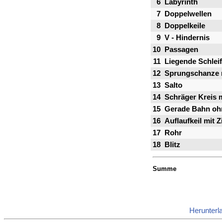
6
Labyrinth
7
Doppelwellen
8
Doppelkeile
9
V - Hindernis
10
Passagen
11
Liegende Schlei
12
Sprungschanze 
13
Salto
14
Schräger Kreis 
15
Gerade Bahn oh
16
Auflaufkeil mit Z
17
Rohr
18
Blitz
Summe
Herunterl