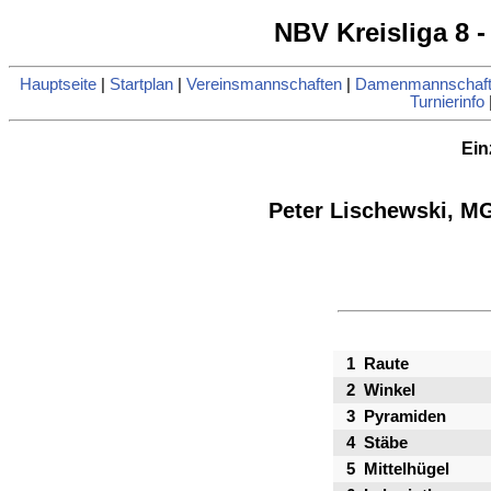
NBV Kreisliga 8 -
Hauptseite
|
Startplan
|
Vereinsmannschaften
|
Damenmannschaft
Turnierinfo
Ein
Peter Lischewski, M
1
Raute
2
Winkel
3
Pyramiden
4
Stäbe
5
Mittelhügel