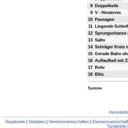
8
Doppelkeile
9
V - Hindernis
10
Passagen
11
Liegende Schlei
12
Sprungschanze 
13
Salto
14
Schräger Kreis 
15
Gerade Bahn oh
16
Auflaufkeil mit Z
17
Rohr
18
Blitz
Summe
Herunterl
Hauptseite
|
Startplan
|
Vereinsmannschaften
|
Damenmannschaft
Turnierinfo