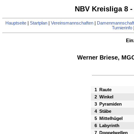
NBV Kreisliga 8 -
Hauptseite
|
Startplan
|
Vereinsmannschaften
|
Damenmannschaft
Turnierinfo
Ein
Werner Briese, MGC
1
Raute
2
Winkel
3
Pyramiden
4
Stäbe
5
Mittelhügel
6
Labyrinth
7
Doppelwellen